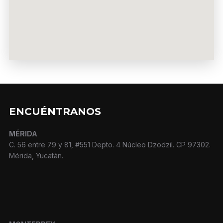
ENCUÉNTRANOS
MÉRIDA
C. 56 entre 79 y 81, #551 Depto. 4 Núcleo Dzodzil. CP 97302.
Mérida, Yucatán.