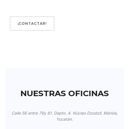
NUESTRAS OFICINAS
Calle 56 entre 79y 81. Depto. 4. Núcleo Dzodzil. Mérida,
Yucatán.